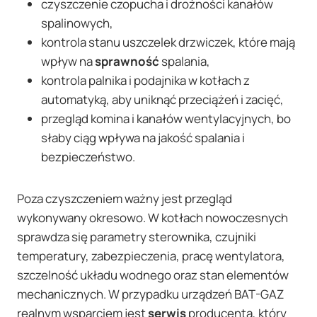
czyszczenie czopucha i drożności kanałów
spalinowych,
kontrola stanu uszczelek drzwiczek, które mają
wpływ na
sprawność
spalania,
kontrola palnika i podajnika w kotłach z
automatyką, aby uniknąć przeciążeń i zacięć,
przegląd komina i kanałów wentylacyjnych, bo
słaby ciąg wpływa na jakość spalania i
bezpieczeństwo.
Poza czyszczeniem ważny jest przegląd
wykonywany okresowo. W kotłach nowoczesnych
sprawdza się parametry sterownika, czujniki
temperatury, zabezpieczenia, pracę wentylatora,
szczelność układu wodnego oraz stan elementów
mechanicznych. W przypadku urządzeń BAT-GAZ
realnym wsparciem jest
serwis
producenta, który