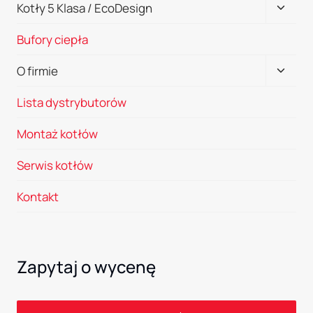
Przełą
Kotły 5 Klasa / EcoDesign
menu
Bufory ciepła
podrz
Przełą
O firmie
menu
Lista dystrybutorów
podrz
Montaż kotłów
Serwis kotłów
Kontakt
Zapytaj o wycenę