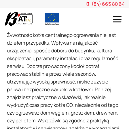
Przejdź
(84) 665 80 64
do
treści
Żywotność kotła centralnego ogrzewania nie jest
dziełem przypadku. Wpływa na nią jakość
urządzenia, sposób doboru do budynku, kultura
eksploatacji, parametry instalacji oraz regularność
serwisu. Dobrze prowadzony kocioł potrafi
pracować stabilnie przez wiele sezonów,
utrzymując wysoką sprawność, niskie zużycie
paliwa i bezpieczne warunki w kotłowni. Poniżej
znajdziesz praktyczne wskazówki, jak realnie
wydłużyć czas pracy kotła CO, niezależnie od tego,
czy ogrzewasz dom węglem, groszkiem, drewnem,
czy pelletem. Wskazówki są zgodne z praktyką
instalatorów i serwisantów, a także z wymaganiami