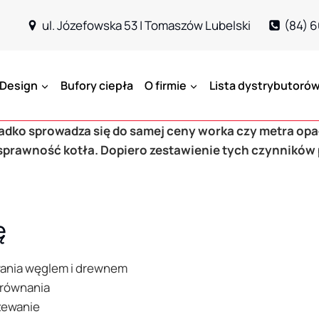
ul. Józefowska 53 | Tomaszów Lubelski
(84) 
oDesign
Bufory ciepła
O firmie
Lista dystrybutoró
ko sprowadza się do samej ceny worka czy metra opał
sprawność kotła. Dopiero zestawienie tych czynników p
ę
ewania węglem i drewnem
orównania
zewanie