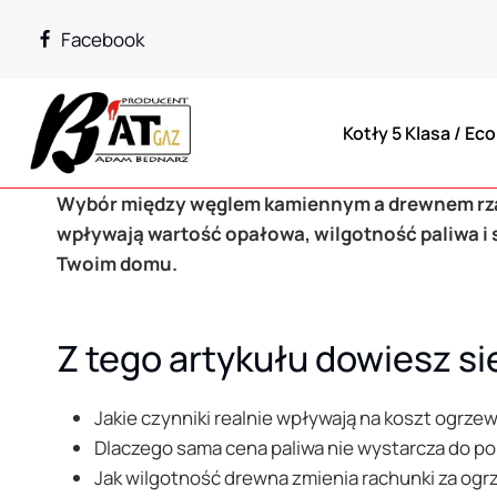
Przejdź
Facebook
do
treści
Kotły 5 Klasa / Ec
Wybór między węglem kamiennym a drewnem rzad
wpływają wartość opałowa, wilgotność paliwa i 
Twoim domu.
Z tego artykułu dowiesz si
Jakie czynniki realnie wpływają na koszt ogrz
Dlaczego sama cena paliwa nie wystarcza do p
Jak wilgotność drewna zmienia rachunki za ogr