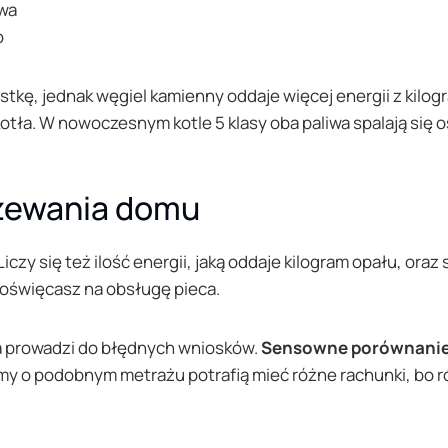
iwa
o
stkę, jednak węgiel kamienny oddaje więcej energii z kilo
otła. W nowoczesnym kotle 5 klasy oba paliwa spalają się 
rzewania domu
Liczy się też ilość energii, jaką oddaje kilogram opału, or
poświęcasz na obsługę pieca.
a prowadzi do błędnych wniosków.
Sensowne porównanie li
 o podobnym metrażu potrafią mieć różne rachunki, bo różn