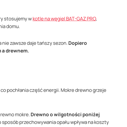
óry stosujemy w
kotle na węgiel BAT-GAZ PRO
,
nia domu.
a nie zawsze daje tańszy sezon.
Dopiero
em a drewnem.
, co pochłania część energii. Mokre drewno grzeje
 drewno mokre.
Drewno o wilgotności poniżej
 sposób przechowywania opału wpływa na koszty