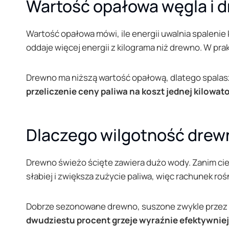
Wartość opałowa węgla i d
Wartość opałowa mówi, ile energii uwalnia spalenie
oddaje więcej energii z kilograma niż drewno. W pr
Drewno ma niższą wartość opałową, dlatego spalasz
przeliczenie ceny paliwa na koszt jednej kilow
Dlaczego wilgotność drew
Drewno świeżo ścięte zawiera dużo wody. Zanim ciepł
słabiej i zwiększa zużycie paliwa, więc rachunek roś
Dobrze sezonowane drewno, suszone zwykle przez 
dwudziestu procent grzeje wyraźnie efektywniej 