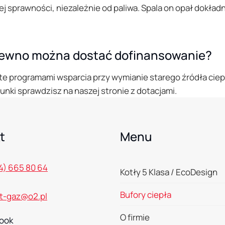
ej sprawności, niezależnie od paliwa. Spala on opał dokła
 drewno można dostać dofinansowanie?
e programami wsparcia przy wymianie starego źródła ciepła.
nki sprawdzisz na naszej stronie z dotacjami.
t
Menu
4) 665 80 64
Kotły 5 Klasa / EcoDesign
Bufory ciepła
t-gaz@o2.pl
O firmie
ook