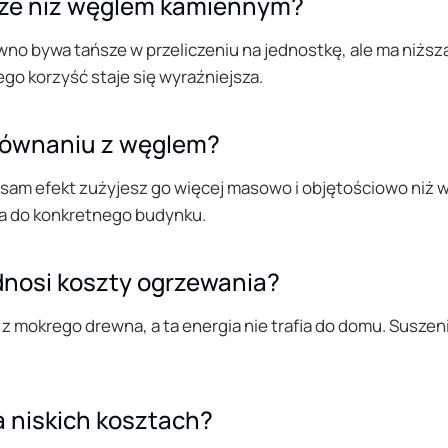
sze niż węglem kamiennym?
ewno bywa tańsze w przeliczeniu na jednostkę, ale ma niżs
o korzyść staje się wyraźniejsza.
orównaniu z węglem?
sam efekt zużyjesz go więcej masowo i objętościowo niż w
tła do konkretnego budynku.
nosi koszty ogrzewania?
 z mokrego drewna, a ta energia nie trafia do domu. Susze
na niskich kosztach?