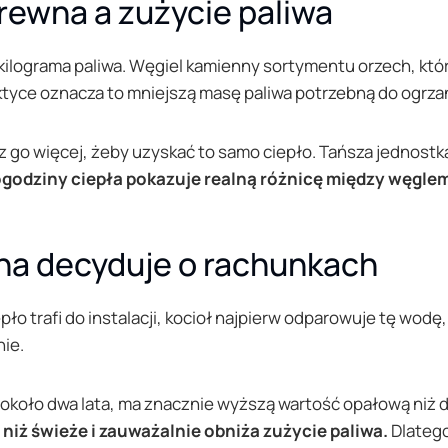
rewna a zużycie paliwa
 kilograma paliwa. Węgiel kamienny sortymentu orzech, kt
aktyce oznacza to mniejszą masę paliwa potrzebną do ogrza
 go więcej, żeby uzyskać to samo ciepło. Tańsza jednostk
atogodziny ciepła pokazuje realną różnicę między węgl
na decyduje o rachunkach
o trafi do instalacji, kocioł najpierw odparowuje tę wodę
nie.
około dwa lata, ma znacznie wyższą wartość opałową niż
niż świeże i zauważalnie obniża zużycie paliwa.
Dlatego