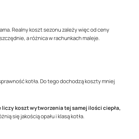
grama. Realny koszt sezonu zależy więc od ceny
oszczędnie, a różnica w rachunkach maleje.
az sprawność kotła. Do tego dochodzą koszty mniej
czy koszt wytworzenia tej samej ilości ciepła,
ią się jakością opału i klasą kotła.