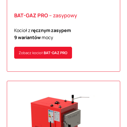
BAT-GAZ
PRO
– zasypowy
Kocioł z
ręcznym zasypem
9 wariantów
mocy
Zobacz kocioł
BAT-GAZ
PRO