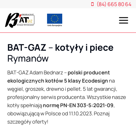
Przejdź
(84) 665 80 64
do
treści
BAT-GAZ
–
kotyły i piece
Rymanów
BAT-GAZ Adam Bednarz –
polski producent
ekologicznych kotłów 5 klasy Ecodesign
na
węgiel, groszek, drewno i pellet. 5 lat gwarancji,
profesjonalny serwis producenta. Wszystkie nasze
kotły spełniają
normę PN-EN 303-5:2021-09
,
obowiązującą w Polsce od 11.10.2023. Poznaj
szczegóły oferty!