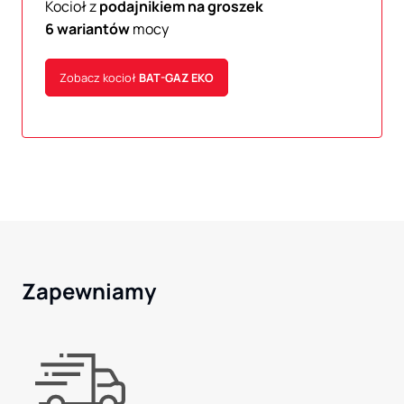
Kocioł z
podajnikiem na groszek
6 wariantów
mocy
Zobacz kocioł
BAT-GAZ
EKO
Zapewniamy