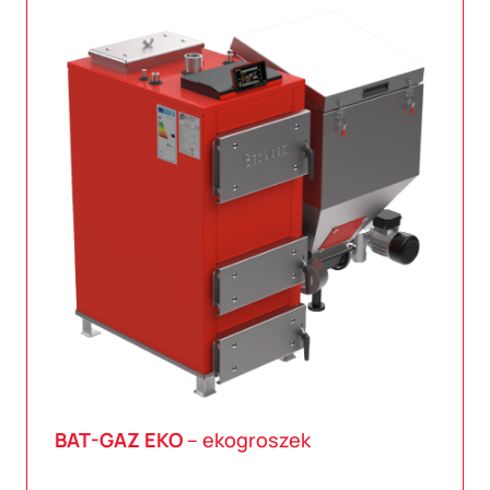
BAT-GAZ
EKO
– ekogroszek