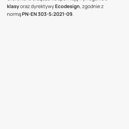
klasy
oraz dyrektywy
Ecodesign
, zgodnie z
normą
PN-EN 303-5:2021-09
.
Nasze kotły charakteryzują się solidną konstrukcją,
kompaktowymi wymiarami oraz
5-letnią gwarancją
.
Dzięki zastosowaniu nowoczesnych technologii
zapewniają wydajne, oszczędne i ekologiczne
ogrzewanie.
Mieszkańcom
Rymanowa
zapewniamy
kompleksową obsługę – od fachowego doradztwa,
przez transport, aż po profesjonalny montaż i
serwis.
Kotły BAT-GAZ znajdują zastosowanie w budynkach
mieszkalnych, obiektach handlowych oraz