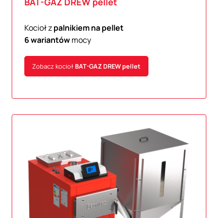
BAT-GAZ
DREW pellet
Kocioł z
palnikiem na pellet
6 wariantów
mocy
Zobacz kocioł
BAT-GAZ
DREW pellet