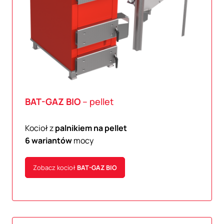
BAT-GAZ
BIO
– pellet
Kocioł z
palnikiem na pellet
6 wariantów
mocy
Zobacz kocioł
BAT-GAZ
BIO