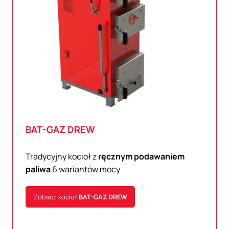
BAT-GAZ
DREW
Tradycyjny kocioł z
ręcznym podawaniem
paliwa
6 wariantów mocy
Zobacz kocioł
BAT-GAZ
DREW