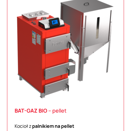
BAT-GAZ
BIO
– pellet
Kocioł z
palnikiem na pellet