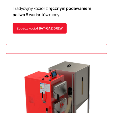
Tradycyjny kocioł z
ręcznym podawaniem
paliwa
6 wariantów mocy
Zobacz kocioł
BAT-GAZ
DREW