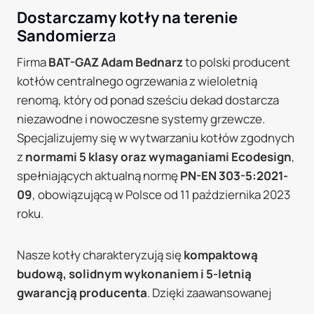
Dostarczamy kotły na terenie
Sandomierz
a
Firma
BAT-GAZ Adam Bednarz
to polski producent
kotłów centralnego ogrzewania z wieloletnią
renomą, który od ponad sześciu dekad dostarcza
niezawodne i nowoczesne systemy grzewcze.
Specjalizujemy się w wytwarzaniu kotłów zgodnych
z
normami 5 klasy oraz wymaganiami Ecodesign
,
spełniających aktualną normę
PN-EN 303-5:2021-
09
, obowiązującą w Polsce od 11 października 2023
roku.
Nasze kotły charakteryzują się
kompaktową
budową, solidnym wykonaniem i 5-letnią
gwarancją producenta
. Dzięki zaawansowanej
technologii oraz doświadczeniu zdobywanemu