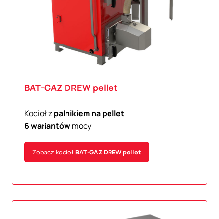
BAT-GAZ
DREW pellet
Kocioł z
palnikiem na pellet
6 wariantów
mocy
Zobacz kocioł
BAT-GAZ
DREW pellet