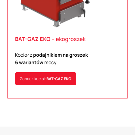
BAT-GAZ
EKO
– ekogroszek
Kocioł z
podajnikiem na groszek
6 wariantów
mocy
Zobacz kocioł
BAT-GAZ
EKO