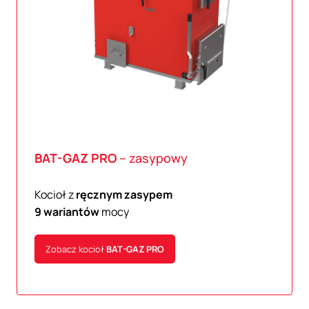
BAT-GAZ
PRO
– zasypowy
Kocioł z
ręcznym zasypem
9 wariantów
mocy
Zobacz kocioł
BAT-GAZ
PRO