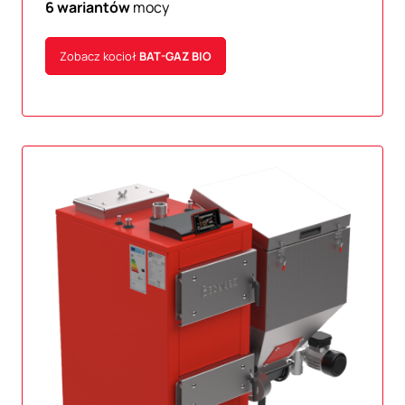
6 wariantów
mocy
Zobacz kocioł
BAT-GAZ
BIO