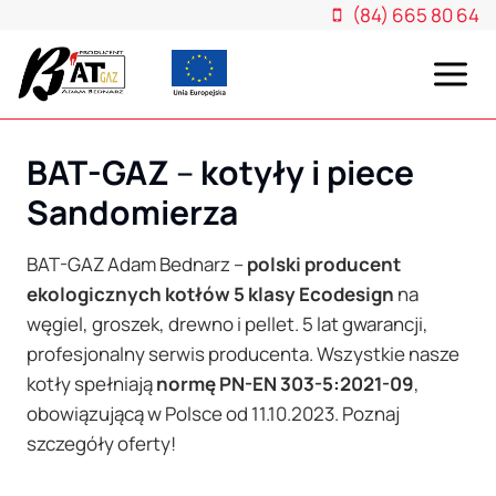
Przejdź
(84) 665 80 64
do
treści
BAT-GAZ
–
kotyły i piece
Sandomierza
BAT-GAZ Adam Bednarz –
polski producent
ekologicznych kotłów 5 klasy Ecodesign
na
węgiel, groszek, drewno i pellet. 5 lat gwarancji,
profesjonalny serwis producenta. Wszystkie nasze
kotły spełniają
normę PN-EN 303-5:2021-09
,
obowiązującą w Polsce od 11.10.2023. Poznaj
szczegóły oferty!