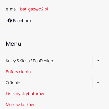
e-mail:
bat-gaz@o2.pl
Facebook
Menu
Przełą
Kotły 5 Klasa / EcoDesign
menu
Bufory ciepła
podrz
Przełą
O firmie
menu
Lista dystrybutorów
podrz
Montaż kotłów