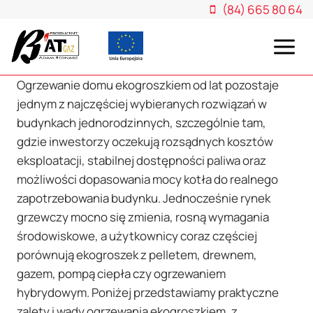
Przejdź
(84) 665 80 64
do
treści
Ogrzewanie domu ekogroszkiem od lat pozostaje
jednym z najczęściej wybieranych rozwiązań w
budynkach jednorodzinnych, szczególnie tam,
gdzie inwestorzy oczekują rozsądnych kosztów
eksploatacji, stabilnej dostępności paliwa oraz
możliwości dopasowania mocy kotła do realnego
zapotrzebowania budynku. Jednocześnie rynek
grzewczy mocno się zmienia, rosną wymagania
środowiskowe, a użytkownicy coraz częściej
porównują ekogroszek z pelletem, drewnem,
gazem, pompą ciepła czy ogrzewaniem
hybrydowym. Poniżej przedstawiamy praktyczne
zalety i wady ogrzewania ekogroszkiem, z