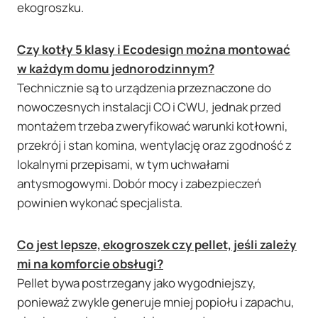
ekogroszku.
Czy kotły 5 klasy i Ecodesign można montować
w każdym domu jednorodzinnym?
Technicznie są to urządzenia przeznaczone do
nowoczesnych instalacji CO i CWU, jednak przed
montażem trzeba zweryfikować warunki kotłowni,
przekrój i stan komina, wentylację oraz zgodność z
lokalnymi przepisami, w tym uchwałami
antysmogowymi. Dobór mocy i zabezpieczeń
powinien wykonać specjalista.
Co jest lepsze, ekogroszek czy pellet, jeśli zależy
mi na komforcie obsługi?
Pellet bywa postrzegany jako wygodniejszy,
ponieważ zwykle generuje mniej popiołu i zapachu,