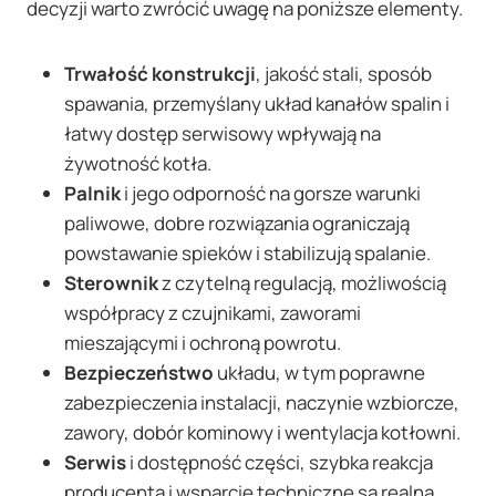
decyzji warto zwrócić uwagę na poniższe elementy.
Trwałość konstrukcji
, jakość stali, sposób
spawania, przemyślany układ kanałów spalin i
łatwy dostęp serwisowy wpływają na
żywotność kotła.
Palnik
i jego odporność na gorsze warunki
paliwowe, dobre rozwiązania ograniczają
powstawanie spieków i stabilizują spalanie.
Sterownik
z czytelną regulacją, możliwością
współpracy z czujnikami, zaworami
mieszającymi i ochroną powrotu.
Bezpieczeństwo
układu, w tym poprawne
zabezpieczenia instalacji, naczynie wzbiorcze,
zawory, dobór kominowy i wentylacja kotłowni.
Serwis
i dostępność części, szybka reakcja
producenta i wsparcie techniczne są realną