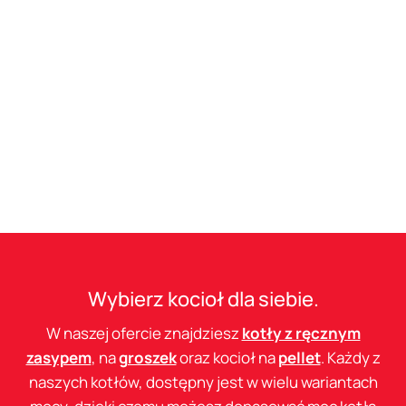
Wybierz kocioł dla siebie.
W naszej ofercie znajdziesz
kotły z ręcznym
zasypem
, na
groszek
oraz kocioł na
pellet
. Każdy z
naszych kotłów, dostępny jest w wielu wariantach