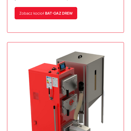
Zobacz kocioł
BAT-GAZ
DREW