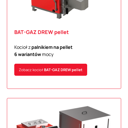
BAT-GAZ
DREW pellet
Kocioł z
palnikiem na pellet
6 wariantów
mocy
Zobacz kocioł
BAT-GAZ
DREW pellet