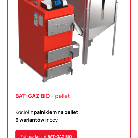
BAT-GAZ
BIO
– pellet
Kocioł z
palnikiem na pellet
6 wariantów
mocy
Zobacz kocioł
BAT-GAZ
BIO