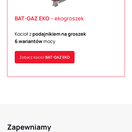
BAT-GAZ
EKO
– ekogroszek
Kocioł z
podajnikiem na groszek
6 wariantów
mocy
Zobacz kocioł
BAT-GAZ
EKO
Zapewniamy