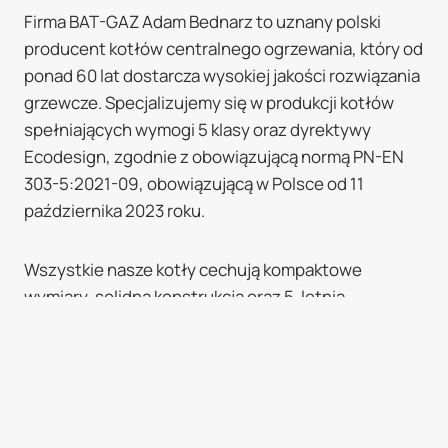
Firma BAT-GAZ Adam Bednarz to uznany polski
producent kotłów centralnego ogrzewania, który od
ponad 60 lat dostarcza wysokiej jakości rozwiązania
grzewcze. Specjalizujemy się w produkcji kotłów
spełniających wymogi 5 klasy oraz dyrektywy
Ecodesign, zgodnie z obowiązującą normą PN-EN
303-5:2021-09, obowiązującą w Polsce od 11
października 2023 roku.
Wszystkie nasze kotły cechują kompaktowe
wymiary, solidna konstrukcja oraz 5-letnia
gwarancja producenta. Dzięki wieloletniemu
doświadczeniu oraz wykorzystaniu nowoczesnych
technologii produkcji, nasze urządzenia gwarantują
efektywne, ekonomiczne i ekologiczne ogrzewanie.