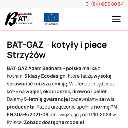
Przejdź
(84) 665 80 64
do
treści
BAT-GAZ
–
kotyły i piece
Strzyżów
BAT-GAZ Adam Bednarz
–
polska marka
z
kotłami
5 klasy Ecodesign
, które łączą
wysoką
sprawność
i
niższą emisję
. W ofercie znajdziesz
kotły na
węgiel, ekogroszek, drewno i pellet
.
Dajemy
5-letnią gwarancję
i zapewniamy
serwis
producenta
. Każde urządzenie spełnia
normę PN-
EN 303-5:2021-09
, obowiązującą od
11.10.2023
w
Polsce.
Zobacz dostępne modele!