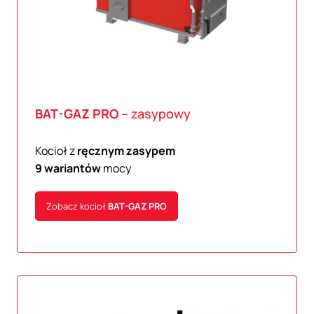
BAT-GAZ
PRO
– zasypowy
Kocioł z
ręcznym zasypem
9 wariantów
mocy
Zobacz kocioł
BAT-GAZ
PRO